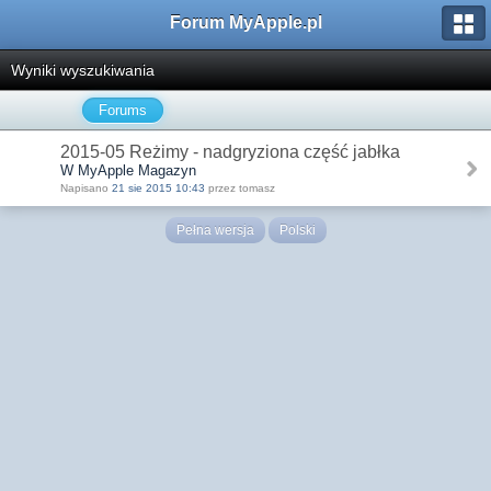
Forum MyApple.pl
Wyniki wyszukiwania
Forums
2015-05 Reżimy - nadgryziona część jabłka
W MyApple Magazyn
Napisano
21 sie 2015 10:43
przez tomasz
Pełna wersja
Polski