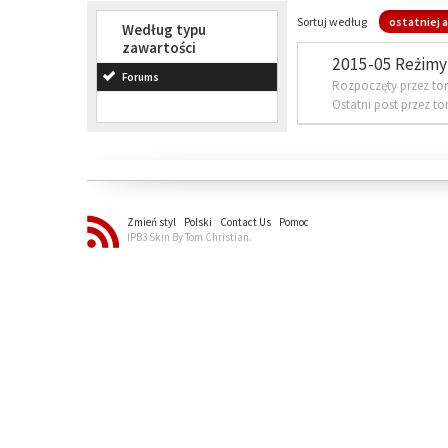
Sortuj według
ostatniej a
Według typu
zawartości
2015-05 Reżimy 
Forums
Rozpoczęty przez to
Ostatni post przez t
Zmień styl
Polski
Contact Us
Pomoc
IPB3 Skin By Tom Christian.