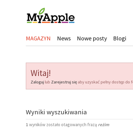
MAGAZYN
News
Nowe posty
Blogi
Witaj!
Zaloguj
lub
Zarejestruj się
aby uzyskać pełny dostęp do f
Wyniki wyszukiwania
1
wyników zostało otagowanych frazą
reżim