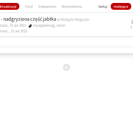
ktualizacji
Tytuł
Odpowiedzi
Wyświetlenia
Sortuj
malejąco
- nadgryziona część jabłka
w
MyApple Magazyn
masz, 21 sie 2015
myapplemag
,
reżim
5
omasz ,
21 sie 2015