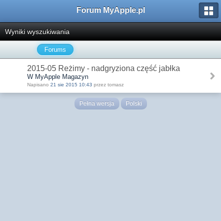
Forum MyApple.pl
Wyniki wyszukiwania
Forums
2015-05 Reżimy - nadgryziona część jabłka
W MyApple Magazyn
Napisano
21 sie 2015 10:43
przez tomasz
Pełna wersja
Polski