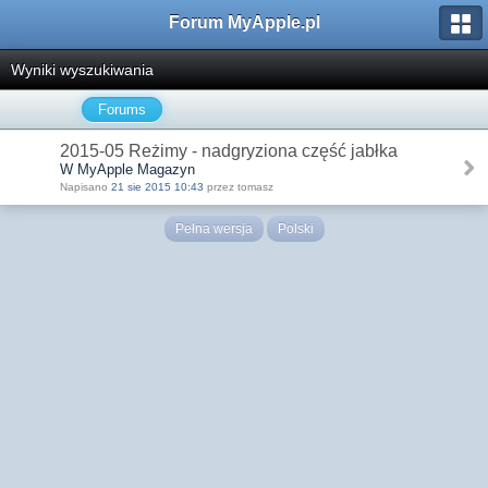
Forum MyApple.pl
Wyniki wyszukiwania
Forums
2015-05 Reżimy - nadgryziona część jabłka
W MyApple Magazyn
Napisano
21 sie 2015 10:43
przez tomasz
Pełna wersja
Polski