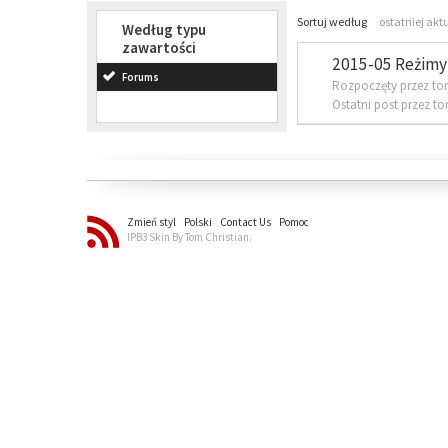
Sortuj według
ostatniej akt
Według typu
zawartości
2015-05 Reżimy 
Forums
Rozpoczęty przez to
Ostatni post przez t
Zmień styl
Polski
Contact Us
Pomoc
IPB3 Skin By Tom Christian.