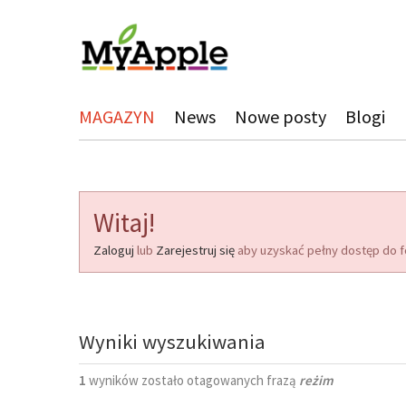
MAGAZYN
News
Nowe posty
Blogi
Witaj!
Zaloguj
lub
Zarejestruj się
aby uzyskać pełny dostęp do f
Wyniki wyszukiwania
1
wyników zostało otagowanych frazą
reżim