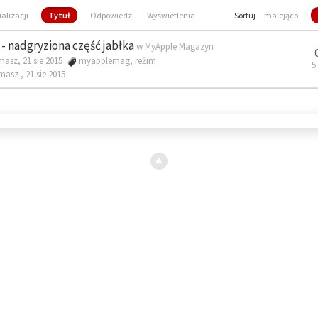
ualizacji
Tytuł
Odpowiedzi
Wyświetlenia
Sortuj
malejąco
- nadgryziona część jabłka
w
MyApple Magazyn
masz, 21 sie 2015
myapplemag
,
reżim
5
omasz ,
21 sie 2015