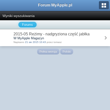
Forum MyApple.pl
Wyniki wyszukiwania
Forums
2015-05 Reżimy - nadgryziona część jabłka
W MyApple Magazyn
Napisano
21 sie 2015 10:43
przez tomasz
Pełna wersja
Polski