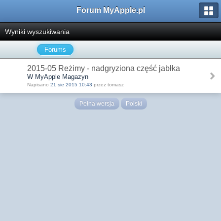
Forum MyApple.pl
Wyniki wyszukiwania
Forums
2015-05 Reżimy - nadgryziona część jabłka
W MyApple Magazyn
Napisano
21 sie 2015 10:43
przez tomasz
Pełna wersja
Polski