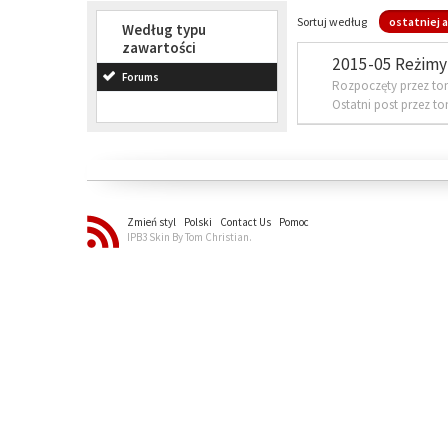
Sortuj według
ostatniej a
Według typu
zawartości
2015-05 Reżimy 
Forums
Rozpoczęty przez to
Ostatni post przez t
Zmień styl
Polski
Contact Us
Pomoc
IPB3 Skin By Tom Christian.