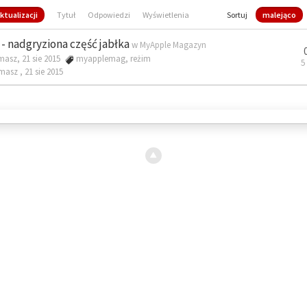
ktualizacji
Tytuł
Odpowiedzi
Wyświetlenia
Sortuj
malejąco
- nadgryziona część jabłka
w
MyApple Magazyn
masz, 21 sie 2015
myapplemag
,
reżim
5
omasz ,
21 sie 2015