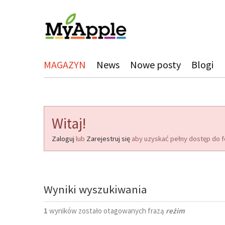
MAGAZYN
News
Nowe posty
Blogi
Witaj!
Zaloguj
lub
Zarejestruj się
aby uzyskać pełny dostęp do f
Wyniki wyszukiwania
1
wyników zostało otagowanych frazą
reżim