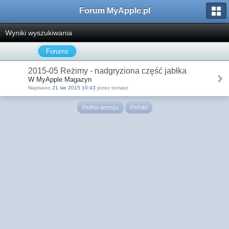
Forum MyApple.pl
Wyniki wyszukiwania
Forums
2015-05 Reżimy - nadgryziona część jabłka
W MyApple Magazyn
Napisano
21 sie 2015 10:43
przez tomasz
Pełna wersja
Polski