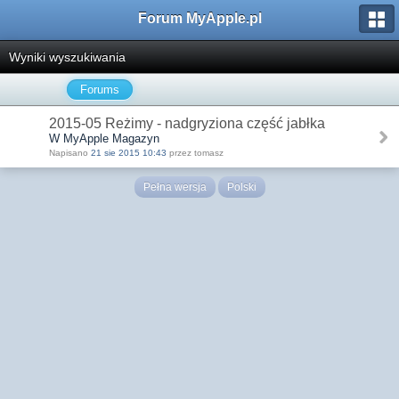
Forum MyApple.pl
Wyniki wyszukiwania
Forums
2015-05 Reżimy - nadgryziona część jabłka
W MyApple Magazyn
Napisano
21 sie 2015 10:43
przez tomasz
Pełna wersja
Polski