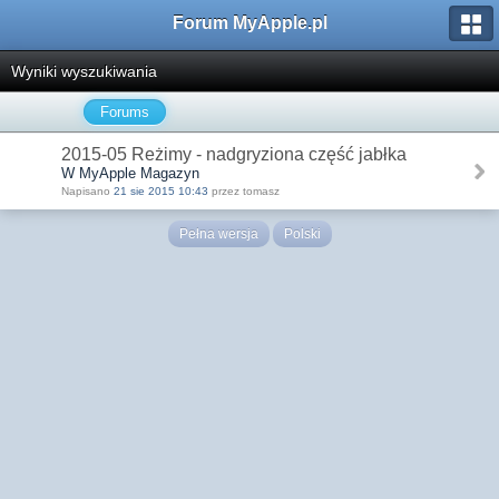
Forum MyApple.pl
Wyniki wyszukiwania
Forums
2015-05 Reżimy - nadgryziona część jabłka
W MyApple Magazyn
Napisano
21 sie 2015 10:43
przez tomasz
Pełna wersja
Polski