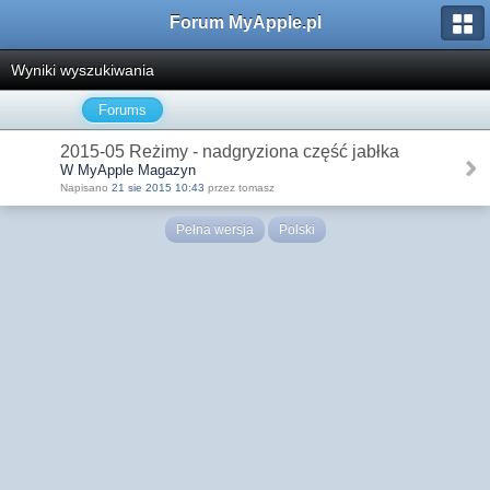
Forum MyApple.pl
Wyniki wyszukiwania
Forums
2015-05 Reżimy - nadgryziona część jabłka
W MyApple Magazyn
Napisano
21 sie 2015 10:43
przez tomasz
Pełna wersja
Polski