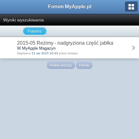
Forum MyApple.pl
Wyniki wyszukiwania
Forums
2015-05 Reżimy - nadgryziona część jabłka
W MyApple Magazyn
Napisano
21 sie 2015 10:43
przez tomasz
Pełna wersja
Polski