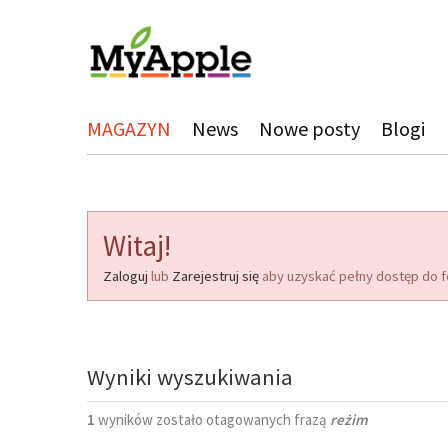
MAGAZYN
News
Nowe posty
Blogi
Witaj!
Zaloguj
lub
Zarejestruj się
aby uzyskać pełny dostęp do f
Wyniki wyszukiwania
1
wyników zostało otagowanych frazą
reżim