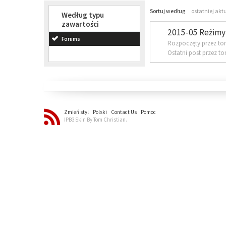
Sortuj według
ostatniej akt
Według typu
zawartości
2015-05 Reżimy 
Forums
Rozpoczęty przez to
Ostatni post przez t
Zmień styl
Polski
Contact Us
Pomoc
IPB3 Skin By Tom Christian.