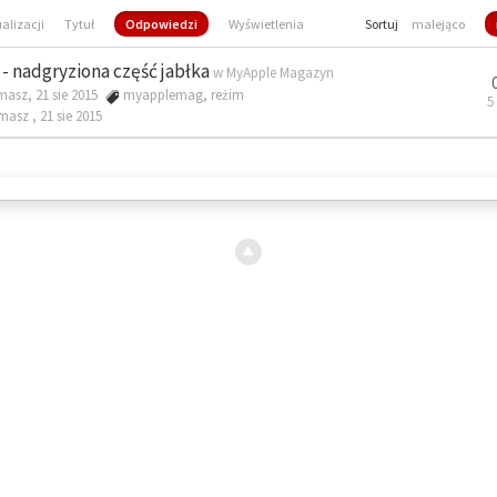
ualizacji
Tytuł
Odpowiedzi
Wyświetlenia
Sortuj
malejąco
- nadgryziona część jabłka
w
MyApple Magazyn
masz, 21 sie 2015
myapplemag
,
reżim
5
omasz ,
21 sie 2015