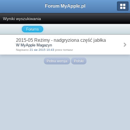
Forum MyApple.pl
Wyniki wyszukiwania
Forums
2015-05 Reżimy - nadgryziona część jabłka
W MyApple Magazyn
Napisano
21 sie 2015 10:43
przez tomasz
Pełna wersja
Polski