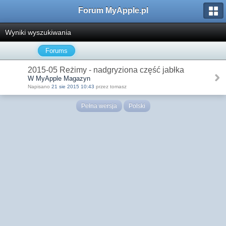
Forum MyApple.pl
Wyniki wyszukiwania
Forums
2015-05 Reżimy - nadgryziona część jabłka
W MyApple Magazyn
Napisano
21 sie 2015 10:43
przez tomasz
Pełna wersja
Polski