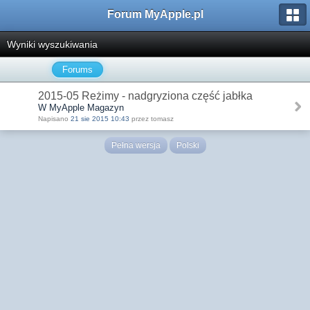
Forum MyApple.pl
Wyniki wyszukiwania
Forums
2015-05 Reżimy - nadgryziona część jabłka
W MyApple Magazyn
Napisano
21 sie 2015 10:43
przez tomasz
Pełna wersja
Polski