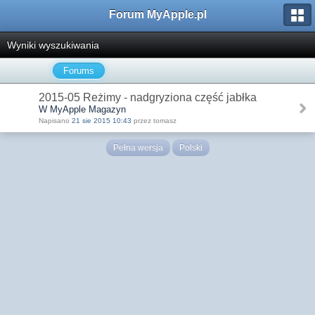
Forum MyApple.pl
Wyniki wyszukiwania
Forums
2015-05 Reżimy - nadgryziona część jabłka
W MyApple Magazyn
Napisano
21 sie 2015 10:43
przez tomasz
Pełna wersja
Polski