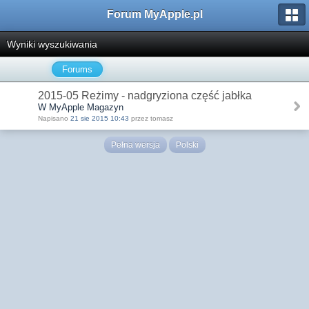
Forum MyApple.pl
Wyniki wyszukiwania
Forums
2015-05 Reżimy - nadgryziona część jabłka
W MyApple Magazyn
Napisano
21 sie 2015 10:43
przez tomasz
Pełna wersja
Polski