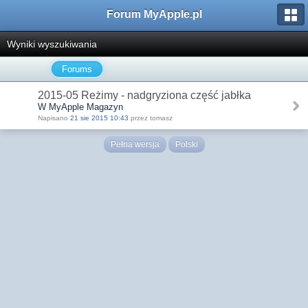
Forum MyApple.pl
Wyniki wyszukiwania
Forums
2015-05 Reżimy - nadgryziona część jabłka
W MyApple Magazyn
Napisano
21 sie 2015 10:43
przez tomasz
Pełna wersja
Polski