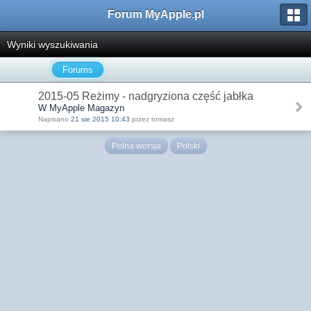
Forum MyApple.pl
Wyniki wyszukiwania
Forums
2015-05 Reżimy - nadgryziona część jabłka
W MyApple Magazyn
Napisano
21 sie 2015 10:43
przez tomasz
Pełna wersja
Polski