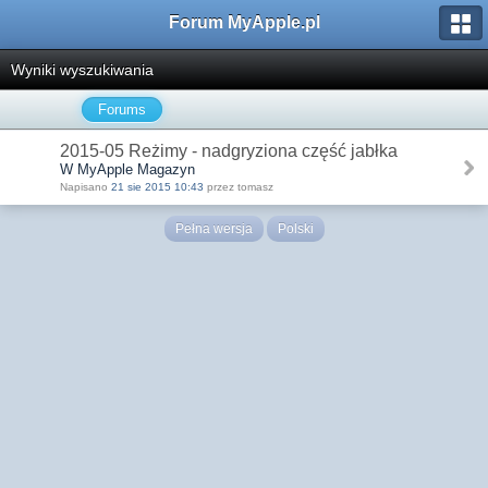
Forum MyApple.pl
Wyniki wyszukiwania
Forums
2015-05 Reżimy - nadgryziona część jabłka
W MyApple Magazyn
Napisano
21 sie 2015 10:43
przez tomasz
Pełna wersja
Polski