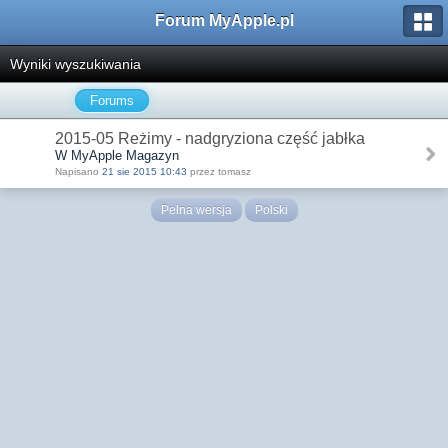
Forum MyApple.pl
Wyniki wyszukiwania
Forums
2015-05 Reżimy - nadgryziona część jabłka
W MyApple Magazyn
Napisano
21 sie 2015 10:43
przez tomasz
Pełna wersja
Polski