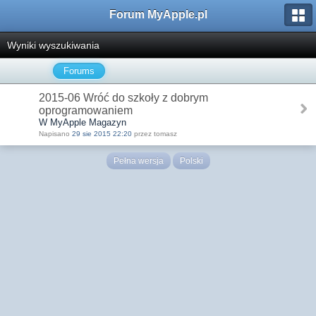
Forum MyApple.pl
Wyniki wyszukiwania
Forums
2015-06 Wróć do szkoły z dobrym
oprogramowaniem
W MyApple Magazyn
Napisano
29 sie 2015 22:20
przez tomasz
Pełna wersja
Polski