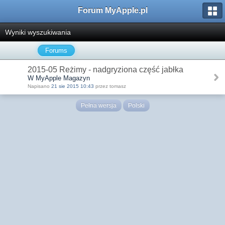
Forum MyApple.pl
Wyniki wyszukiwania
Forums
2015-05 Reżimy - nadgryziona część jabłka
W MyApple Magazyn
Napisano
21 sie 2015 10:43
przez tomasz
Pełna wersja
Polski