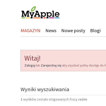
MAGAZYN
News
Nowe posty
Blogi
Witaj!
Zaloguj
lub
Zarejestruj się
aby uzyskać pełny dostęp do f
Wyniki wyszukiwania
1
wyników zostało otagowanych frazą
reżim