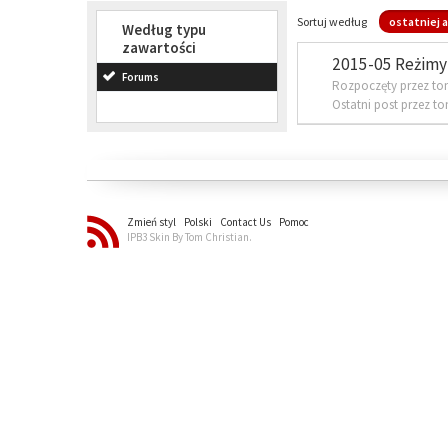
Sortuj według
ostatniej a
Według typu
zawartości
2015-05 Reżimy 
Forums
Rozpoczęty przez to
Ostatni post przez t
Zmień styl
Polski
Contact Us
Pomoc
IPB3 Skin By Tom Christian.