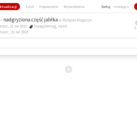
ktualizacji
Tytuł
Odpowiedzi
Wyświetlenia
Sortuj
malejąco
- nadgryziona część jabłka
w
MyApple Magazyn
masz, 21 sie 2015
myapplemag
,
reżim
5
omasz ,
21 sie 2015