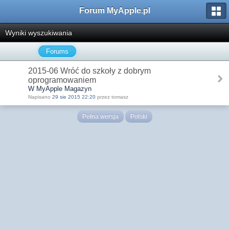
Forum MyApple.pl
Wyniki wyszukiwania
Forums
2015-06 Wróć do szkoły z dobrym
oprogramowaniem
W MyApple Magazyn
Napisano
29 sie 2015 22:20
przez tomasz
Pełna wersja
Polski