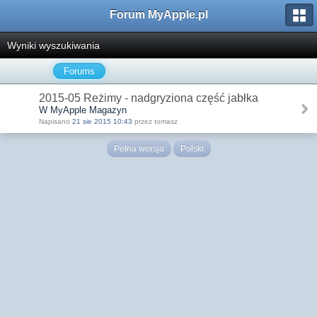
Forum MyApple.pl
Wyniki wyszukiwania
Forums
2015-05 Reżimy - nadgryziona część jabłka
W MyApple Magazyn
Napisano
21 sie 2015 10:43
przez tomasz
Pełna wersja
Polski