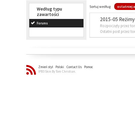
Sortuj według
ostatniej a
Według typu
zawartości
2015-05 Reżimy 
Forums
Rozpoczęty przez to
Ostatni post przez t
Zmień styl
Polski
Contact Us
Pomoc
IPB3 Skin By Tom Christian.