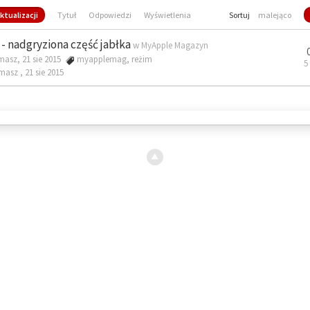
ktualizacji
Tytuł
Odpowiedzi
Wyświetlenia
Sortuj
malejąco
- nadgryziona część jabłka
w
MyApple Magazyn
masz, 21 sie 2015
myapplemag
,
reżim
5
omasz ,
21 sie 2015