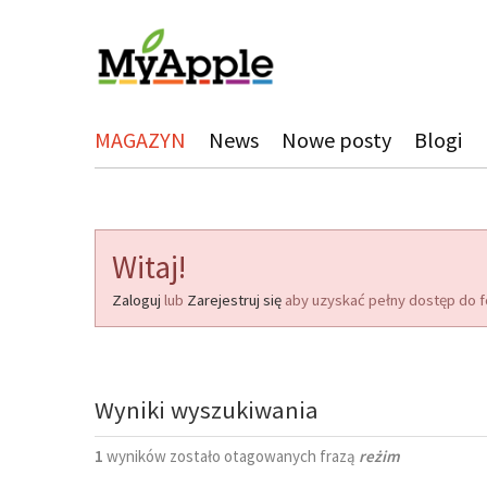
MAGAZYN
News
Nowe posty
Blogi
Witaj!
Zaloguj
lub
Zarejestruj się
aby uzyskać pełny dostęp do f
Wyniki wyszukiwania
1
wyników zostało otagowanych frazą
reżim