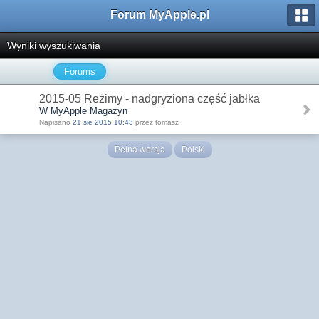
Forum MyApple.pl
Wyniki wyszukiwania
Forums
2015-05 Reżimy - nadgryziona część jabłka
W MyApple Magazyn
Napisano
21 sie 2015 10:43
przez tomasz
Pełna wersja
Polski