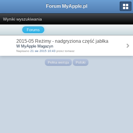
Forum MyApple.pl
Wyniki wyszukiwania
Forums
2015-05 Reżimy - nadgryziona część jabłka
W MyApple Magazyn
Napisano
21 sie 2015 10:43
przez tomasz
Pełna wersja
Polski