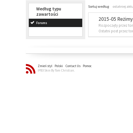
Sortuj według
ostatniej akt
Według typu
zawartości
2015-05 Reżimy 
Forums
Rozpoczęty przez to
Ostatni post przez t
Zmień styl
Polski
Contact Us
Pomoc
IPB3 Skin By Tom Christian.