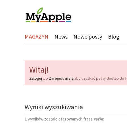
MAGAZYN
News
Nowe posty
Blogi
Witaj!
Zaloguj
lub
Zarejestruj się
aby uzyskać pełny dostęp do f
Wyniki wyszukiwania
1
wyników zostało otagowanych frazą
reżim