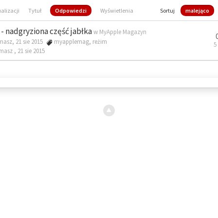
ualizacji
Tytuł
Odpowiedzi
Wyświetlenia
Sortuj
malejąco
- nadgryziona część jabłka
w
MyApple Magazyn
masz, 21 sie 2015
myapplemag
,
reżim
5
omasz ,
21 sie 2015