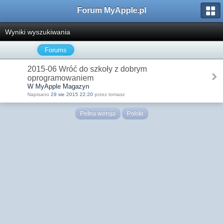
Forum MyApple.pl
Wyniki wyszukiwania
Forums
2015-06 Wróć do szkoły z dobrym
oprogramowaniem
W MyApple Magazyn
Napisano
29 sie 2015 22:20
przez tomasz
Pełna wersja
Polski