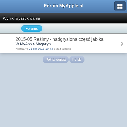
Forum MyApple.pl
Wyniki wyszukiwania
Forums
2015-05 Reżimy - nadgryziona część jabłka
W MyApple Magazyn
Napisano
21 sie 2015 10:43
przez tomasz
Pełna wersja
Polski