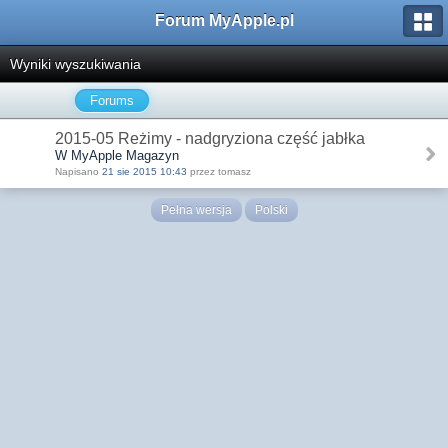
Forum MyApple.pl
Wyniki wyszukiwania
Forums
2015-05 Reżimy - nadgryziona część jabłka
W MyApple Magazyn
Napisano
21 sie 2015 10:43
przez tomasz
Pełna wersja
Polski