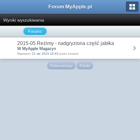
Forum MyApple.pl
Wyniki wyszukiwania
Forums
2015-05 Reżimy - nadgryziona część jabłka
W MyApple Magazyn
Napisano
21 sie 2015 10:43
przez tomasz
Pełna wersja
Polski