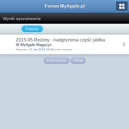
Forum MyApple.pl
Wyniki wyszukiwania
Forums
2015-05 Reżimy - nadgryziona część jabłka
W MyApple Magazyn
Napisano
21 sie 2015 10:43
przez tomasz
Pełna wersja
Polski