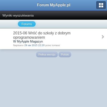
Forum MyApple.pl
Wyniki wyszukiwania
Forums
2015-06 Wróć do szkoły z dobrym
oprogramowaniem
W MyApple Magazyn
Napisano
29 sie 2015 22:20
przez tomasz
Pełna wersja
Polski