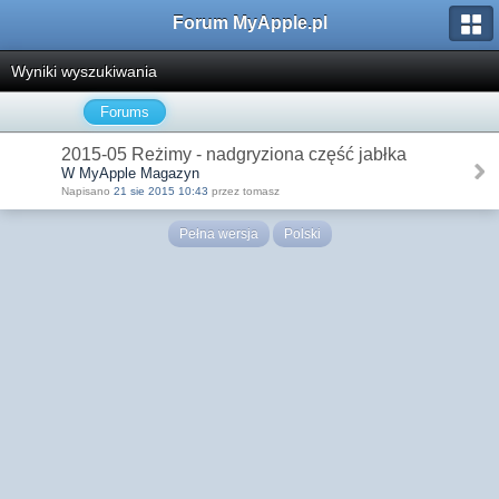
Forum MyApple.pl
Wyniki wyszukiwania
Forums
2015-05 Reżimy - nadgryziona część jabłka
W MyApple Magazyn
Napisano
21 sie 2015 10:43
przez tomasz
Pełna wersja
Polski