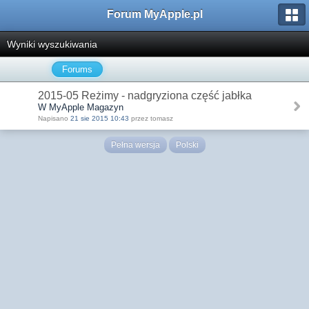
Forum MyApple.pl
Wyniki wyszukiwania
Forums
2015-05 Reżimy - nadgryziona część jabłka
W MyApple Magazyn
Napisano
21 sie 2015 10:43
przez tomasz
Pełna wersja
Polski