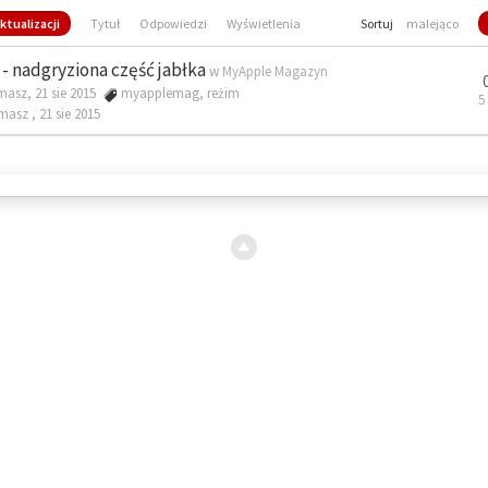
ktualizacji
Tytuł
Odpowiedzi
Wyświetlenia
Sortuj
malejąco
- nadgryziona część jabłka
w
MyApple Magazyn
masz, 21 sie 2015
myapplemag
,
reżim
5
omasz ,
21 sie 2015