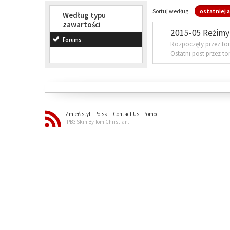
Sortuj według
ostatniej a
Według typu
zawartości
2015-05 Reżimy 
Forums
Rozpoczęty przez to
Ostatni post przez t
Zmień styl
Polski
Contact Us
Pomoc
IPB3 Skin By Tom Christian.