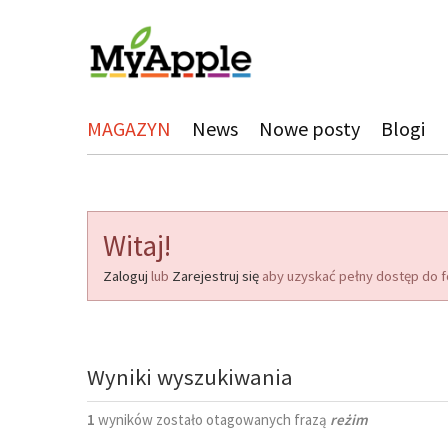
MAGAZYN
News
Nowe posty
Blogi
Witaj!
Zaloguj
lub
Zarejestruj się
aby uzyskać pełny dostęp do f
Wyniki wyszukiwania
1
wyników zostało otagowanych frazą
reżim