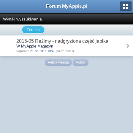
Forum MyApple.pl
Wyniki wyszukiwania
Forums
2015-05 Reżimy - nadgryziona część jabłka
W MyApple Magazyn
Napisano
21 sie 2015 10:43
przez tomasz
Pełna wersja
Polski