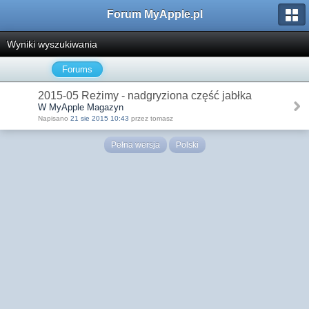
Forum MyApple.pl
Wyniki wyszukiwania
Forums
2015-05 Reżimy - nadgryziona część jabłka
W MyApple Magazyn
Napisano
21 sie 2015 10:43
przez tomasz
Pełna wersja
Polski