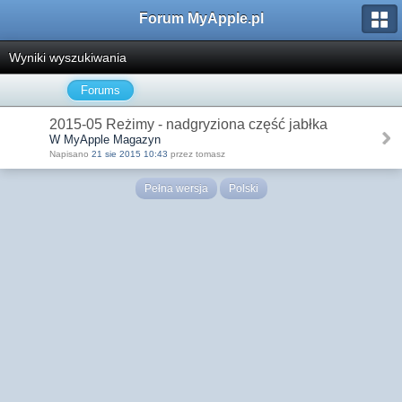
Forum MyApple.pl
Wyniki wyszukiwania
Forums
2015-05 Reżimy - nadgryziona część jabłka
W MyApple Magazyn
Napisano
21 sie 2015 10:43
przez tomasz
Pełna wersja
Polski