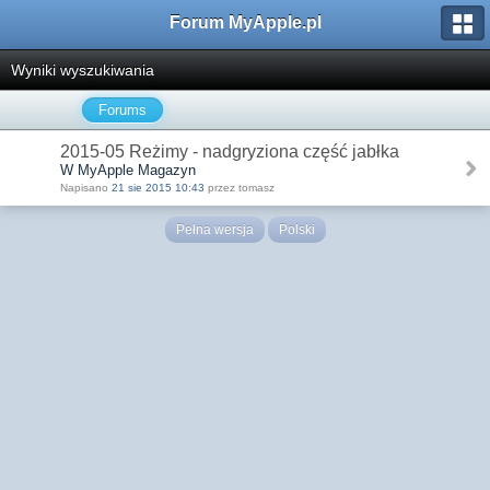
Forum MyApple.pl
Wyniki wyszukiwania
Forums
2015-05 Reżimy - nadgryziona część jabłka
W MyApple Magazyn
Napisano
21 sie 2015 10:43
przez tomasz
Pełna wersja
Polski