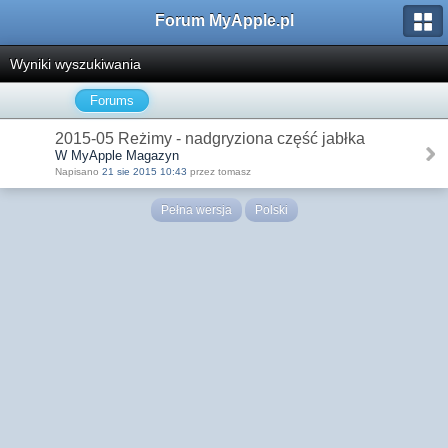
Forum MyApple.pl
Wyniki wyszukiwania
Forums
2015-05 Reżimy - nadgryziona część jabłka
W MyApple Magazyn
Napisano
21 sie 2015 10:43
przez tomasz
Pełna wersja
Polski