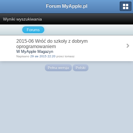
Forum MyApple.pl
Wyniki wyszukiwania
Forums
2015-06 Wróć do szkoły z dobrym
oprogramowaniem
W MyApple Magazyn
Napisano
29 sie 2015 22:20
przez tomasz
Pełna wersja
Polski