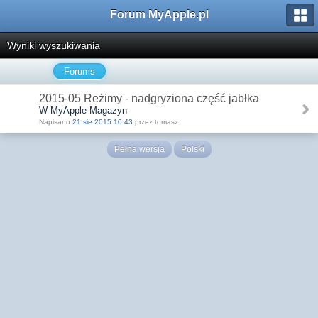
Forum MyApple.pl
Wyniki wyszukiwania
Forums
2015-05 Reżimy - nadgryziona część jabłka
W MyApple Magazyn
Napisano
21 sie 2015 10:43
przez tomasz
Pełna wersja
Polski