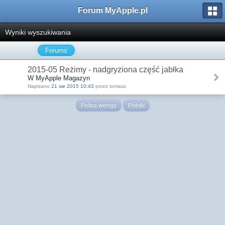
Forum MyApple.pl
Wyniki wyszukiwania
Forums
2015-05 Reżimy - nadgryziona część jabłka
W MyApple Magazyn
Napisano
21 sie 2015 10:43
przez tomasz
Pełna wersja
Polski