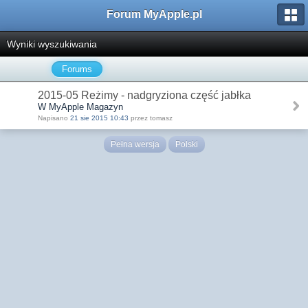
Forum MyApple.pl
Wyniki wyszukiwania
Forums
2015-05 Reżimy - nadgryziona część jabłka
W MyApple Magazyn
Napisano
21 sie 2015 10:43
przez tomasz
Pełna wersja
Polski